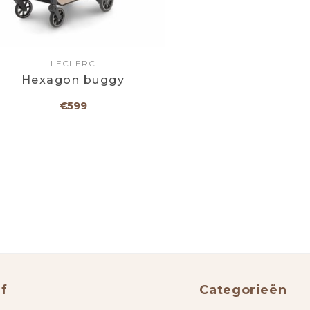
LECLERC
Hexagon buggy
€599
f
Categorieën