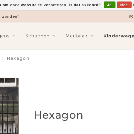
p om onze website te verbeteren. Is dat akkoord?
Ja
Nee
verzonden*
gens
Schoenen
Meubilair
Kinderwag
Hexagon
Hexagon