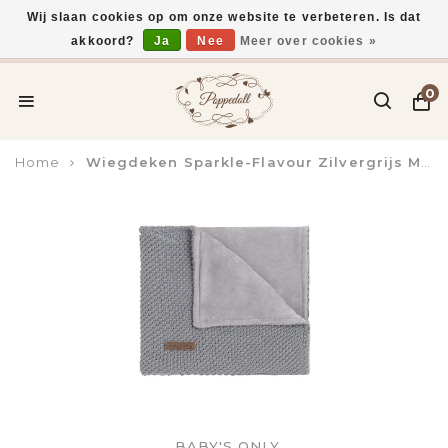
Wij slaan cookies op om onze website te verbeteren. Is dat
akkoord?
Ja
Nee
Meer over cookies »
Voor 15:00 uur besteld, vandaag verzonden*
0
Home
Wiegdeken Sparkle-Flavour Zilvergrijs Melee
BABY'S ONLY