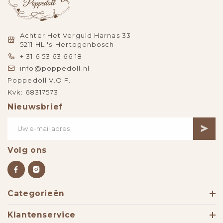
Achter Het Verguld Harnas 33
5211 HL 's-Hertogenbosch
+ 31 6 53 63 66 18
info@poppedoll.nl
Poppedoll V.O.F.
Kvk: 68317573
Nieuwsbrief
Volg ons
Categorieën
Klantenservice